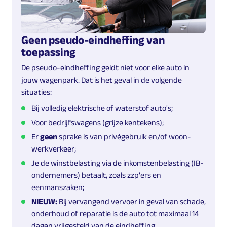
Geen pseudo-eindheffing van
toepassing
De pseudo-eindheffing geldt niet voor elke auto in
jouw wagenpark. Dat is het geval in de volgende
situaties:
Bij volledig elektrische of waterstof auto's;
Voor bedrijfswagens (grijze kentekens);
Er
geen
sprake is van privégebruik en/of woon-
werkverkeer;
Je de winstbelasting via de inkomstenbelasting (IB-
ondernemers) betaalt, zoals zzp'ers en
eenmanszaken;
NIEUW:
Bij vervangend vervoer in geval van schade,
onderhoud of reparatie is de auto tot maximaal 14
dagen vrijgesteld van de eindheffing.