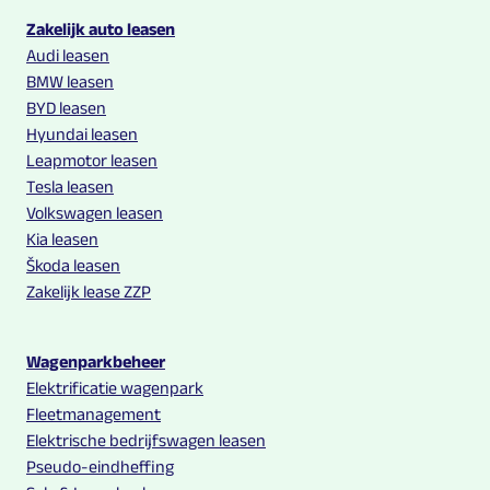
Multilease links en contact informatie
Zakelijk auto leasen
Audi leasen
BMW leasen
BYD leasen
Hyundai leasen
Leapmotor leasen
Tesla leasen
Volkswagen leasen
Kia leasen
Škoda leasen
Zakelijk lease ZZP
Wagenparkbeheer
Elektrificatie wagenpark
Fleetmanagement
Elektrische bedrijfswagen leasen
Pseudo-eindheffing