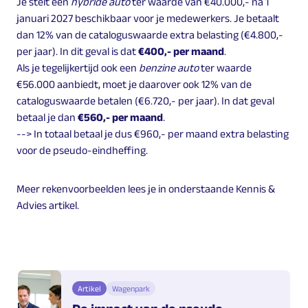
Je stelt een
hybride auto
ter waarde van €40.000,- na 1
januari 2027 beschikbaar voor je medewerkers. Je betaalt
dan 12% van de cataloguswaarde extra belasting (€4.800,-
per jaar). In dit geval is dat
€400,- per maand
.
Als je tegelijkertijd ook een
benzine auto
ter waarde
€56.000 aanbiedt, moet je daarover ook 12% van de
cataloguswaarde betalen (€6.720,- per jaar). In dat geval
betaal je dan
€560,- per maand
.
--> In totaal betaal je dus €960,- per maand extra belasting
voor de pseudo-eindheffing.
Meer rekenvoorbeelden lees je in onderstaande Kennis &
Advies artikel.
Artikel
Wagenpark