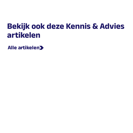
of hybride. Voor volledig elektrische auto’s en
waterstofauto’s betaal je geen pseudo-eindheffing.
Bekijk ook deze Kennis & Advies
artikelen
Alle artikelen
Nieuws
Fiscaliteit
22 juni 2026