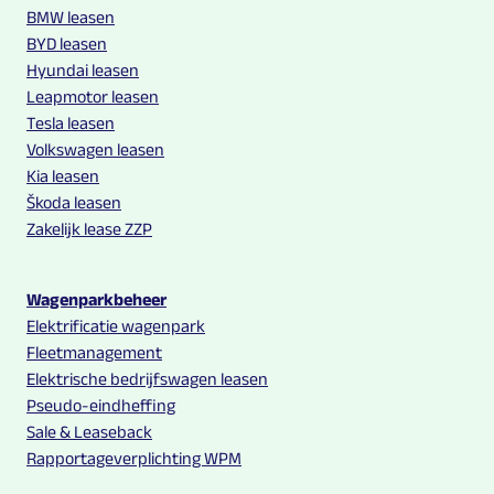
BMW leasen
BYD leasen
Hyundai leasen
Leapmotor leasen
Tesla leasen
Volkswagen leasen
Kia leasen
Škoda leasen
Zakelijk lease ZZP
Wagenparkbeheer
Elektrificatie wagenpark
Fleetmanagement
Elektrische bedrijfswagen leasen
Pseudo-eindheffing
Sale & Leaseback
Rapportageverplichting WPM