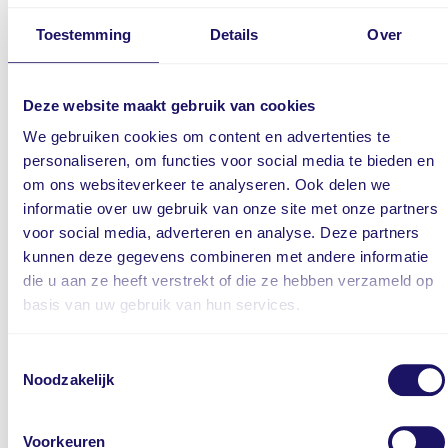
Klanten beoordelen Multilease met een 8
Toestemming
Details
Over
Dit zeggen onze klanten over
Deze website maakt gebruik van cookies
ons
We gebruiken cookies om content en advertenties te
personaliseren, om functies voor social media te bieden en
Jaarlijks meten we de algemene
om ons websiteverkeer te analyseren. Ook delen we
klanttevredenheid onder onze
informatie over uw gebruik van onze site met onze partners
voor social media, adverteren en analyse. Deze partners
wagenparkbeheerder en leaserijders. We vinden
kunnen deze gegevens combineren met andere informatie
het namelijk belangrijk om te weten wat onze
die u aan ze heeft verstrekt of die ze hebben verzameld op
klanten vinden. Dit gebruiken we voor het
basis van uw gebruik van hun services.
verbeteren van onze diensten en processen.
Feedback Company voert dit onderzoek volledig
Toestemmingsselectie
Noodzakelijk
voor ons uit, zodat dit onafhankelijk,
professioneel en betrouwbaar verloopt. Alle
Voorkeuren