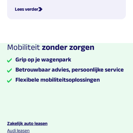
Lees verder
Mobiliteit
zonder zorgen
Grip op je wagenpark
Betrouwbaar advies, persoonlijke service
Flexibele mobiliteitsoplossingen
Multilease links en contact informatie
Zakelijk auto leasen
Audi leasen