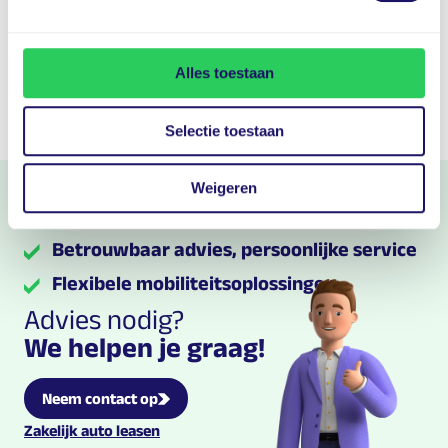
Alles toestaan
Selectie toestaan
Mobiliteit
zonder zorgen
Weigeren
Grip op je wagenpark
Betrouwbaar advies, persoonlijke service
Flexibele mobiliteitsoplossingen
Advies nodig?
We helpen je graag!
Neem contact op
Multilease links en contact informatie
Zakelijk auto leasen