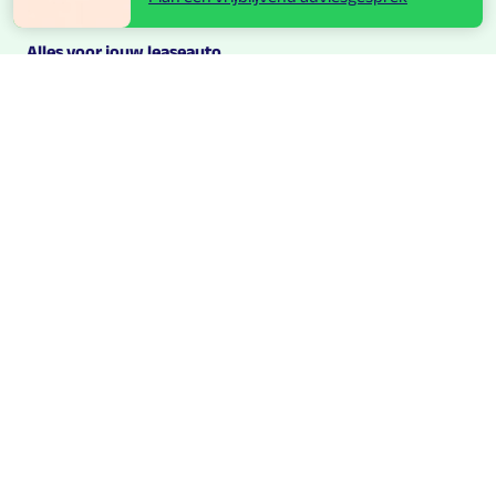
Alles voor jouw leaseauto
App voor leaserijders
Schade melden
Onderhoud en reparatie
Leaseauto inleveren
Private Greenlease
Een nieuwe leaseauto aanvragen
Multilease B.V.
Regulusweg 11
2516 AC Den Haag
088 - 088 0525
Op bezoek?
Bekijk de route
Over Multilease