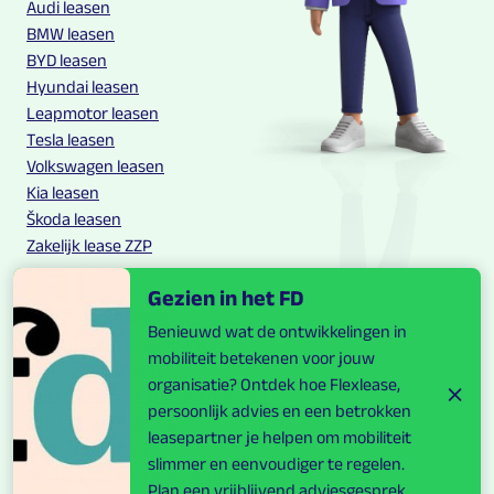
Audi leasen
BMW leasen
BYD leasen
Hyundai leasen
Leapmotor leasen
Tesla leasen
Volkswagen leasen
Kia leasen
Škoda leasen
Zakelijk lease ZZP
Gezien in het FD
Wagenparkbeheer
Benieuwd wat de ontwikkelingen in
Elektrificatie wagenpark
mobiliteit betekenen voor jouw
Fleetmanagement
organisatie? Ontdek hoe Flexlease,
Elektrische bedrijfswagen leasen
persoonlijk advies en een betrokken
Pseudo-eindheffing
leasepartner je helpen om mobiliteit
Sale & Leaseback
slimmer en eenvoudiger te regelen.
Rapportageverplichting WPM
Plan een vrijblijvend adviesgesprek