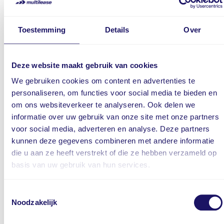
€ 649,- per maand*
Elektrische middenklasse, zoals een Opel Corsa of
Toestemming
Details
Over
Hyundai Inster
Offerte aanvragen voor Medium EV
Deze website maakt gebruik van cookies
We gebruiken cookies om content en advertenties te
personaliseren, om functies voor social media te bieden en
om ons websiteverkeer te analyseren. Ook delen we
informatie over uw gebruik van onze site met onze partners
voor social media, adverteren en analyse. Deze partners
kunnen deze gegevens combineren met andere informatie
die u aan ze heeft verstrekt of die ze hebben verzameld op
Large EV
basis van uw gebruik van hun services.
€ 729,- per maand*
Toestemmingsselectie
Elektrische gezinsauto, zoals een Opel Mokka,
Noodzakelijk
Hyundai Kona of Opel Frontera