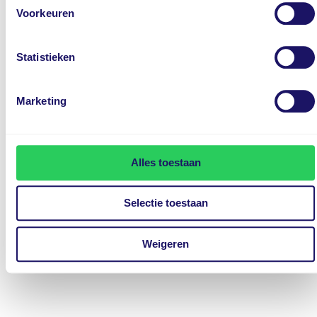
Offerte aanvragen voor Large EV
Voorkeuren
Statistieken
Marketing
X-Large EV
Alles toestaan
€ 839,- per maand*
Elektrische grote SUV, zoals een Hyundai IONIQ5 of
Selectie toestaan
Hyundai IONIQ6
Weigeren
Offerte aanvragen voor X-Large EV