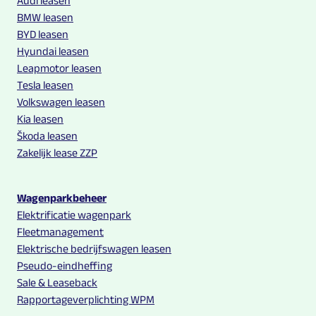
Audi leasen
BMW leasen
BYD leasen
Hyundai leasen
Leapmotor leasen
Tesla leasen
Volkswagen leasen
Kia leasen
Škoda leasen
Zakelijk lease ZZP
Wagenparkbeheer
Elektrificatie wagenpark
Fleetmanagement
Elektrische bedrijfswagen leasen
Pseudo-eindheffing
Sale & Leaseback
Rapportageverplichting WPM