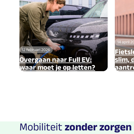
14 april 
12 februari 2026
Fietsl
Overgaan naar Full EV:
slim,
waar moet je op letten?
aantr
Mobiliteit
zonder zorgen