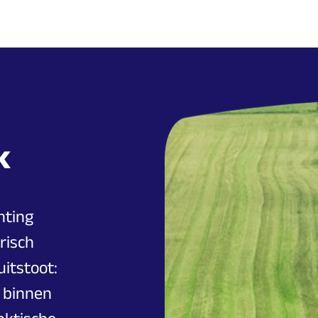
k
hting
risch
uitstoot:
l binnen