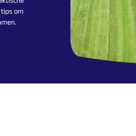
aktische
 tips om
amen.
tact op