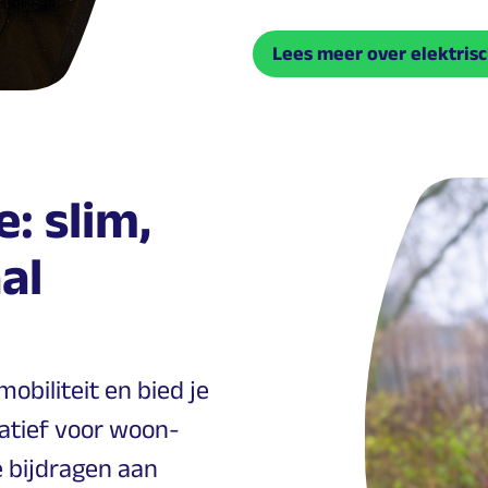
Lees meer over elektrisc
e: slim,
al
obiliteit en bied je
atief voor woon-
e bijdragen aan