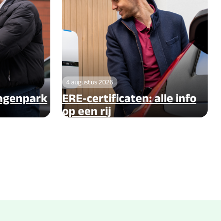
4 augustus 2026
wagenpark
ERE-certificaten: alle info
op een rij