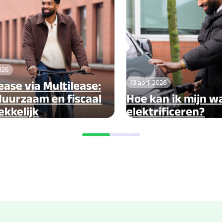
2026
13 april 2026
ease via Multilease:
 duurzaam en fiscaal
Hoe kan ik mijn 
ekkelijk
elektrificeren?