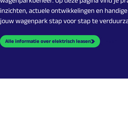
wagenparkbeheer. Op deze pagina vind je pr
inzichten, actuele ontwikkelingen en handige
jouw wagenpark stap voor stap te verduurz
Alle informatie over elektrisch leasen
Neem con