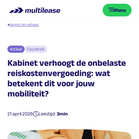
Menu
Kennis en advies
Artikel
Fiscaliteit
Kabinet
verhoogt
de
onbelaste
reiskostenvergoeding:
wat
betekent
dit
voor
jouw
mobiliteit?
Gepubliceerd op:
21 april 2026
Leestijd:
3min