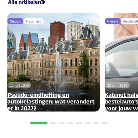
Alle artikelen
Nieuws
Fiscaliteit
Nieuws
Fiscalitei
22 juni 2026
22 april 2026
Pseudo-eindheffing en
Kabinet hal
autobelastingen: wat verandert
bestelauto’s
er in 2027?
voor jouw 