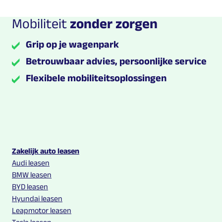
Mobiliteit
zonder zorgen
Grip op je wagenpark
Betrouwbaar advies, persoonlijke service
Flexibele mobiliteitsoplossingen
Multilease links en contact informatie
Zakelijk auto leasen
Audi leasen
BMW leasen
BYD leasen
Hyundai leasen
Leapmotor leasen