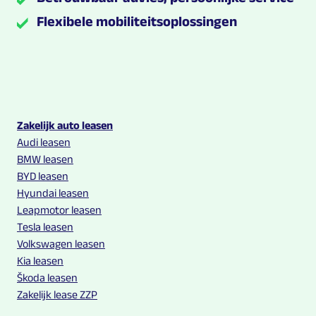
Flexibele mobiliteitsoplossingen
Multilease links en contact informatie
Zakelijk auto leasen
Audi leasen
BMW leasen
BYD leasen
Hyundai leasen
Leapmotor leasen
Tesla leasen
Volkswagen leasen
Kia leasen
Škoda leasen
Zakelijk lease ZZP