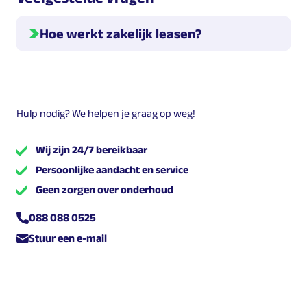
Hoe werkt zakelijk leasen?
Hieronder geven we meer informatie over hoe leasen
werkt.
Welke leasevormen zijn er?
Hulp nodig? We helpen je graag op weg!
Er zijn verschillende leasevormen. Dit zijn
,
en
Wij zijn 24/7 bereikbaar
.
Persoonlijke aandacht en service
Geen zorgen over onderhoud
Wat zijn de kosten?
De kosten voor leasen zijn een maandelijks bedrag dat
088 088 0525
de leasenemer betaalt aan Multilease. Dit kunnen de
Stuur een e-mail
totale kosten zijn inclusief onderhoud etc., maar
afhankelijk van de leasevorm die je kiest kunnen hier
nog variabele (onderhouds-) kosten bijkomen.