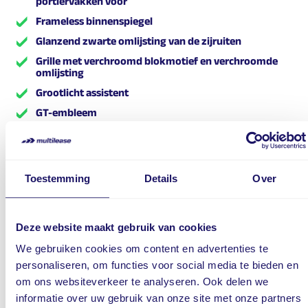
portiervakken voor
Frameless binnenspiegel
Glanzend zwarte omlijsting van de zijruiten
Grille met verchroomd blokmotief en verchroomde
omlijsting
Grootlicht assistent
GT-embleem
Indirect bandenspanningscontrolesysteem
ISO-fix
ISOFIX-bevestigingen voor drie kinderzitjes achterin,
Toestemming
Details
Over
inclusief Top Tether-bevestiging (2x)
Keyless entry
Kofferbakverlichting 2X LED
Deze website maakt gebruik van cookies
Laadkabels type 2 mode 3 Mennekes
We gebruiken cookies om content en advertenties te
Led dagrijverlichting
personaliseren, om functies voor social media te bieden en
om ons websiteverkeer te analyseren. Ook delen we
LED dagrijverlichting en richtingaanwijzers
geïntegreerd in de koplampen
informatie over uw gebruik van onze site met onze partners