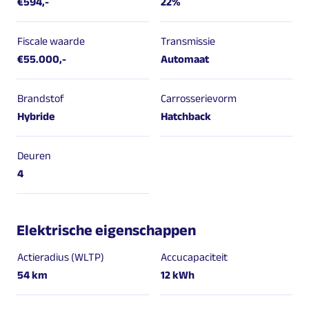
€594,-
22%
Fiscale waarde
Transmissie
€55.000,-
Automaat
Brandstof
Carrosserievorm
Hybride
Hatchback
Deuren
4
Elektrische eigenschappen
Actieradius (WLTP)
Accucapaciteit
54 km
12 kWh