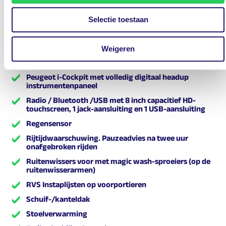
1
Parkeersensoren achter
Selectie toestaan
Parkeersensoren voor & achter
Passagiersstoel met AGR-kwalificatie
Weigeren
Peugeot Connect 3D NAV
Peugeot i-Cockpit met volledig digitaal headup
instrumentenpaneel
Radio / Bluetooth /USB met 8 inch capacitief HD-
touchscreen, 1 jack-aansluiting en 1 USB-aansluiting
Regensensor
Rijtijdwaarschuwing. Pauzeadvies na twee uur
onafgebroken rijden
Ruitenwissers voor met magic wash-sproeiers (op de
ruitenwisserarmen)
RVS Instaplijsten op voorportieren
Schuif-/kanteldak
Stoelverwarming