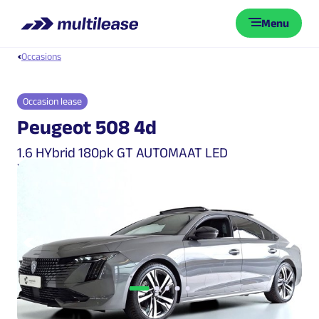
Menu
Occasions
Occasion lease
Peugeot 508 4d
1.6 HYbrid 180pk GT AUTOMAAT LED
WINTERPACK PANO
Vorige
Vol