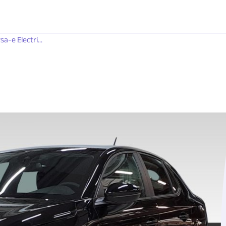
a-e Electri...
H 97,3%