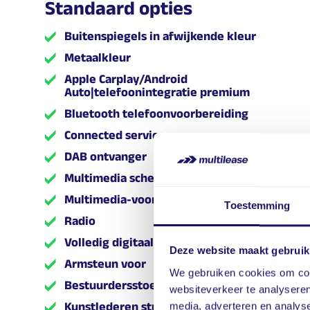
Standaard opties
Buitenspiegels in afwijkende kleur
Metaalkleur
Apple Carplay/Android
Auto|telefoonintegratie premium
Bluetooth telefoonvoorbereiding
Connected services
DAB ontvanger
Multimedia scherm standaard
Multimedia-voorbereiding
Toestemming
Radio
Volledig digitaal instrumentenpaneel
Deze website maakt gebruik
Armsteun voor
We gebruiken cookies om cont
Bestuurdersstoel in hoogte verstelbaar
websiteverkeer te analyseren
Kunstlederen stuurwiel
media, adverteren en analys