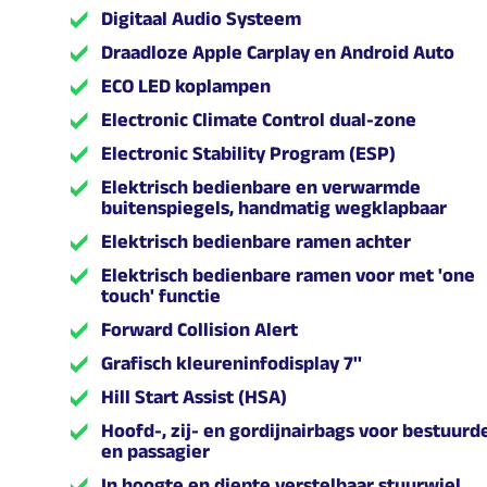
Digitaal Audio Systeem
Draadloze Apple Carplay en Android Auto
ECO LED koplampen
Electronic Climate Control dual-zone
Electronic Stability Program (ESP)
Elektrisch bedienbare en verwarmde
buitenspiegels, handmatig wegklapbaar
Elektrisch bedienbare ramen achter
Elektrisch bedienbare ramen voor met 'one
touch' functie
Forward Collision Alert
Grafisch kleureninfodisplay 7''
Hill Start Assist (HSA)
Hoofd-, zij- en gordijnairbags voor bestuurd
en passagier
In hoogte en diepte verstelbaar stuurwiel