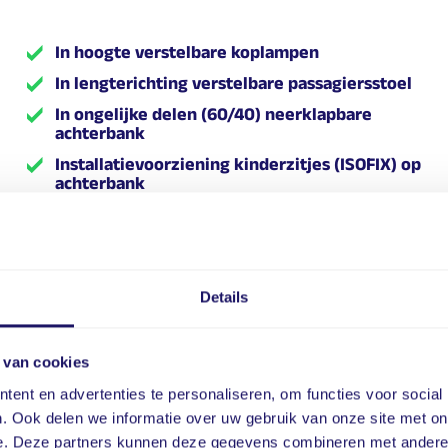
In hoogte verstelbare koplampen
In lengterichting verstelbare passagiersstoel
In ongelijke delen (60/40) neerklapbare
achterbank
Installatievoorziening kinderzitjes (ISOFIX) op
achterbank
ISO-fix
Keyless start
Led dagrijverlichting
Details
LED Dagrijverlichting
Led verlichting
 van cookies
Metallic lak
ent en advertenties te personaliseren, om functies voor social
Middenarmsteun
. Ook delen we informatie over uw gebruik van onze site met on
Navigatie
e. Deze partners kunnen deze gegevens combineren met andere i