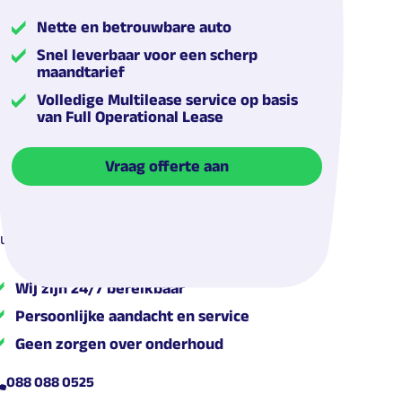
Nette en betrouwbare auto
Snel leverbaar voor een scherp
maandtarief
Volledige Multilease service op basis
van Full Operational Lease
ende
Vraag offerte aan
ulp nodig? We helpen je graag op weg!
Wij zijn 24/7 bereikbaar
Persoonlijke aandacht en service
Geen zorgen over onderhoud
088 088 0525