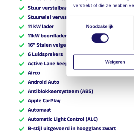
verstrekt of die ze hebben v
Stuur verstelbaar
Stuurwiel verwarmd
Toestemmingsselectie
11 kW lader
Noodzakelijk
11kW boordlader
16'' Stalen velgen
6 Luidsprekers
Weigeren
Active Lane keep assist
Airco
Android Auto
Antiblokkeersysteem (ABS)
Apple CarPlay
Automaat
Automatic Light Control (ALC)
B-stijl uitgevoerd in hoogglans zwart