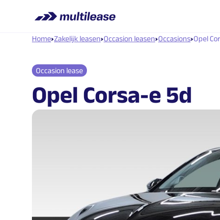
Home
Zakelijk leasen
Occasion leasen
Occasions
Opel Cors
Occasion lease
Opel Corsa-e 5d
Electric Long Range Edition 51 kWh SO