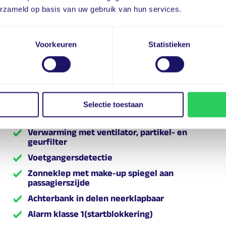
Opel Connect
erzameld op basis van uw gebruik van hun services.
Parkeersensoren achter
Snelheidsafhankelijke stuurbekrachtiging
Voorkeuren
Statistieken
Stoelverwarming
Stoffenbekleding "Malwa" in zwart
Uitschakelbare passagiersairbag
Verkeersbordherkenning
Selectie toestaan
Vermoeidheidsassistent
Verwarming met ventilator, partikel- en
geurfilter
Voetgangersdetectie
Zonneklep met make-up spiegel aan
passagierszijde
Achterbank in delen neerklapbaar
Alarm klasse 1(startblokkering)