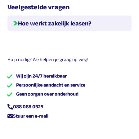
Veelgestelde vragen
Hoe werkt zakelijk leasen?
Hieronder geven we meer informatie over hoe leasen
werkt.
Welke leasevormen zijn er?
Hulp nodig? We helpen je graag op weg!
Er zijn verschillende leasevormen. Dit zijn
,
en
Wij zijn 24/7 bereikbaar
.
Persoonlijke aandacht en service
Geen zorgen over onderhoud
Wat zijn de kosten?
De kosten voor leasen zijn een maandelijks bedrag dat
088 088 0525
de leasenemer betaalt aan Multilease. Dit kunnen de
Stuur een e-mail
totale kosten zijn inclusief onderhoud etc., maar
afhankelijk van de leasevorm die je kiest kunnen hier
nog variabele (onderhouds-) kosten bijkomen.