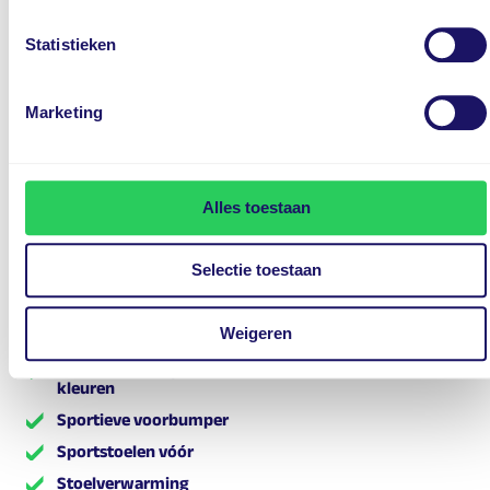
Multimedia Navi Pro
Statistieken
Multimedia systeem met Bluetooth telefoon- en
audiostreaming, AUX- en dubbele USB-aansluiting en
Apple Carplay ondersteuning
Marketing
Navigatie
Parkeercamera achter
Parkeersensoren voor & achter
Alles toestaan
Parkeersensoren voor en achter
Pure Panel met 10" instrumentarium en 10" kleuren
Selectie toestaan
touchscreen
Regen- en lichtsensor
Weigeren
Regensensor
Sfeerverlichting in de voorportieren met keuze uit 8
kleuren
Sportieve voorbumper
Sportstoelen vóór
Stoelverwarming