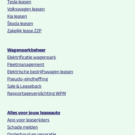
Tesla leasen
Volkswagen leasen
Kia leasen
Škoda leasen
Zakelijk lease ZZP
Wagenparkbeheer
Elektrificatie wagenpark
Fleetmanagement
Elektrische bedrijfswagen leasen
Pseudo-eindheffing
Sale & Leaseback
Rapportageverplichting WPM
Alles voor jouw leaseauto
App voor leaserijders
Schade melden
Onderhoud en reparatie