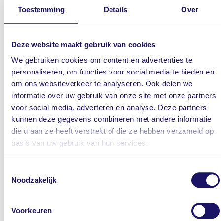
Toestemming
Details
Over
Installatievoorziening kinderzitje 2 buitenste
zitplaatsen achter (ISOFIX)
Intelli-Vision 360° parkeerhulpsysteem
Deze website maakt gebruik van cookies
ISO-fix
We gebruiken cookies om content en advertenties te
Keyless entry
personaliseren, om functies voor social media te bieden en
Keyless Entry & Start
om ons websiteverkeer te analyseren. Ook delen we
Led dagrijverlichting
informatie over uw gebruik van onze site met onze partners
LED dagrijverlichting 'Wing'
voor social media, adverteren en analyse. Deze partners
LED koplampen
kunnen deze gegevens combineren met andere informatie
die u aan ze heeft verstrekt of die ze hebben verzameld op
LED-mistlampen vóór
basis van uw gebruik van hun services.
LED-verlichting in de zonnekleppen
Licht- en regensensor
Toestemmingsselectie
Lichtmetalen velgen
Noodzakelijk
Lichtsensor
Middenarmsteun
Voorkeuren
Morrocana bekleding "Greta"