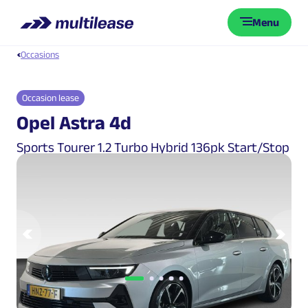
Menu
Occasions
Occasion lease
Opel Astra 4d
Sports Tourer 1.2 Turbo Hybrid 136pk Start/Stop
eDCT GS
Vorige
Vol