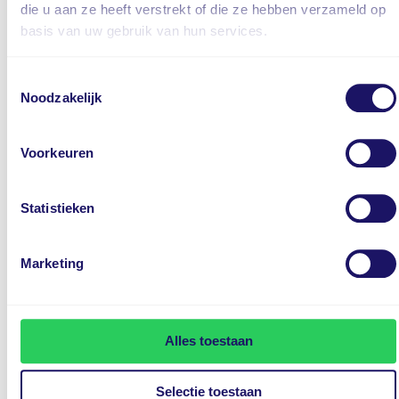
die u aan ze heeft verstrekt of die ze hebben verzameld op
Dimlichten automatisch
basis van uw gebruik van hun services.
Dodehoekdetectie met correctie
Elektrisch bedienbare achterklep met sensorsturing
Toestemmingsselectie
Elektrisch verstelb. bestuurdersstoel met geheugen
Noodzakelijk
Elektrisch verstelbare passagiersstoel
Elektrische ramen achter
Voorkeuren
Elektrische ramen voor
Elektronisch Stabiliteits Programma
Statistieken
Elektronische remkrachtverdeling
Extra getint glas
Marketing
File assistent
Grootlichtassistent
Hill hold functie
Alles toestaan
Hoofd airbag(s) achter
Hoofd airbag(s) voor
Selectie toestaan