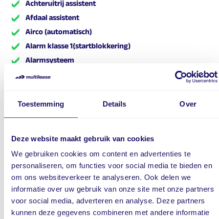
Achteruitrij assistent
Afdaal assistent
Airco (automatisch)
Alarm klasse 1(startblokkering)
Alarmsysteem
Anti Blokkeer Systeem
Anti doorSlip Regeling
Automatische snelheids begrenzing
Toestemming
Details
Over
Autonomous Emergency Braking
Bandenspanningscontrolesysteem
Deze website maakt gebruik van cookies
Bestuurdersairbag
We gebruiken cookies om content en advertenties te
Bots waarschuwing systeem
personaliseren, om functies voor social media te bieden en
Brake Assist System
om ons websiteverkeer te analyseren. Ook delen we
Buitenspiegels elektr. met geheugen
informatie over uw gebruik van onze site met onze partners
voor social media, adverteren en analyse. Deze partners
Buitenspiegels elektrisch verstel- en verwarmbaar
kunnen deze gegevens combineren met andere informatie
Cruise control adaptief met Stop&Go en stuurhulp