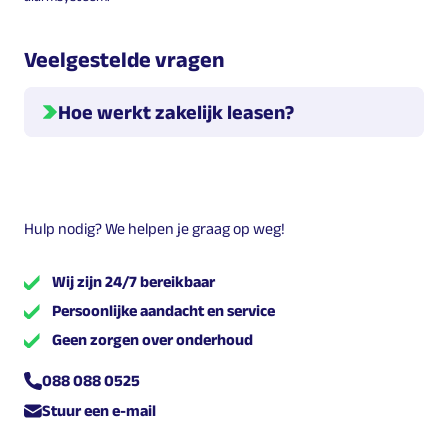
Veelgestelde vragen
Hoe werkt zakelijk leasen?
Hieronder geven we meer informatie over hoe leasen
werkt.
Welke leasevormen zijn er?
Hulp nodig? We helpen je graag op weg!
Er zijn verschillende leasevormen. Dit zijn
,
en
Wij zijn 24/7 bereikbaar
.
Persoonlijke aandacht en service
Geen zorgen over onderhoud
Wat zijn de kosten?
De kosten voor leasen zijn een maandelijks bedrag dat
088 088 0525
de leasenemer betaalt aan Multilease. Dit kunnen de
Stuur een e-mail
totale kosten zijn inclusief onderhoud etc., maar
afhankelijk van de leasevorm die je kiest kunnen hier