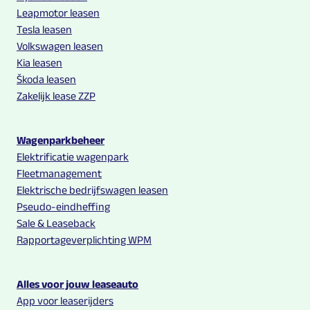
Leapmotor leasen
Tesla leasen
Volkswagen leasen
Kia leasen
Škoda leasen
Zakelijk lease ZZP
Wagenparkbeheer
Elektrificatie wagenpark
Fleetmanagement
Elektrische bedrijfswagen leasen
Pseudo-eindheffing
Sale & Leaseback
Rapportageverplichting WPM
Alles voor jouw leaseauto
App voor leaserijders