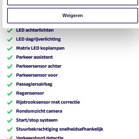
Keyless entry/start
Koplampen adaptief
Weigeren
Kruisend verkeer detectie
LED achterlichten
LED dagrijverlichting
Matrix LED koplampen
Parkeer assistent
Parkeersensor achter
Parkeersensor voor
Passagiersairbag
Regensensor
Rijstrooksensor met correctie
Rondomzicht camera
Start/stop systeem
Stuurbekrachtiging snelheidsafhankelijk
Verkeersbord detectie