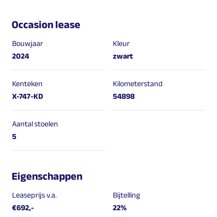
Occasion lease
Bouwjaar
Kleur
2024
zwart
Kenteken
Kilometerstand
X-747-KD
54898
Aantal stoelen
5
Eigenschappen
Leaseprijs v.a.
Bijtelling
€692,-
22%