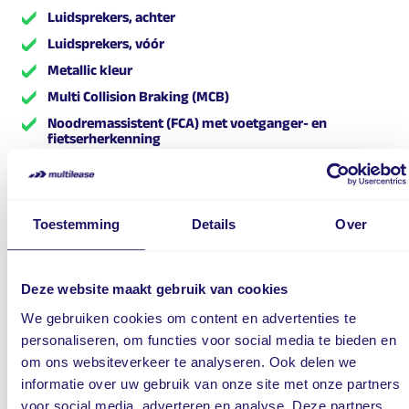
Luidsprekers, achter
Luidsprekers, vóór
Metallic kleur
Multi Collision Braking (MCB)
Noodremassistent (FCA) met voetganger- en
fietserherkenning
Noodremassistent voor kruisend verkeer
Parkeersensoren, achter
Parkeersensoren, vóór
Toestemming
Details
Over
Parking Collision-avoidance Assist (PCA)
Privacy glas
Deze website maakt gebruik van cookies
Raambediening achter, elektrisch
We gebruiken cookies om content en advertenties te
Raambediening vóór, elektrisch
personaliseren, om functies voor social media te bieden en
Regensensor
om ons websiteverkeer te analyseren. Ook delen we
Remote Smart Parking Assist (RSPA)
informatie over uw gebruik van onze site met onze partners
Schakelpaddels
voor social media, adverteren en analyse. Deze partners