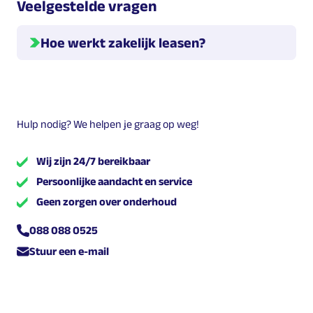
Veelgestelde vragen
Hoe werkt zakelijk leasen?
Hieronder geven we meer informatie over hoe leasen
werkt.
Welke leasevormen zijn er?
Hulp nodig? We helpen je graag op weg!
Er zijn verschillende leasevormen. Dit zijn
,
en
Wij zijn 24/7 bereikbaar
.
Persoonlijke aandacht en service
Geen zorgen over onderhoud
Wat zijn de kosten?
De kosten voor leasen zijn een maandelijks bedrag dat
088 088 0525
de leasenemer betaalt aan Multilease. Dit kunnen de
Stuur een e-mail
totale kosten zijn inclusief onderhoud etc., maar
afhankelijk van de leasevorm die je kiest kunnen hier
nog variabele (onderhouds-) kosten bijkomen.