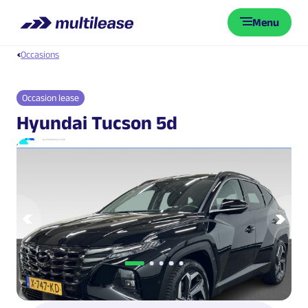
Menu
Occasions
Occasion lease
Hyundai Tucson 5d
1.6 T-GDI PHEV Premium 4WD
Vorige
Vol