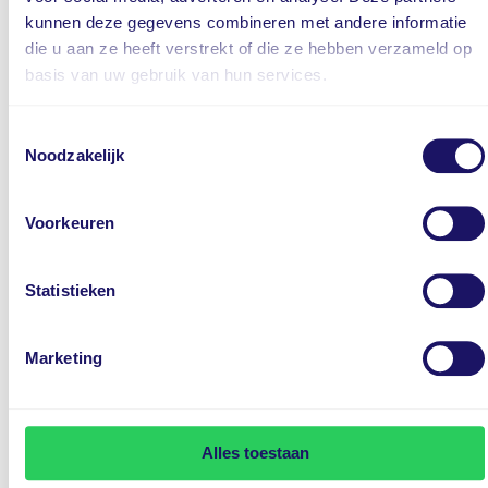
kunnen deze gegevens combineren met andere informatie
Skidplate, voor en achter, zilvergrijs
die u aan ze heeft verstrekt of die ze hebben verzameld op
Snelheidsbordenherkenning (ISLA)
basis van uw gebruik van hun services.
Solid kleur
Stoel, bestuurder, elektrisch verstelbaar met
Toestemmingsselectie
geheugenfunctie
Noodzakelijk
Stoel, passagier, elektrisch verstelbaar
Stoelbekleding, lederlook
Voorkeuren
Stoelen achter, verwarmbaar
Stoelen vóór, geventileerd
Statistieken
Stoelen vóór, verwarmbaar
Stuurwiel, audiobediening
Marketing
Stuurwiel, in hoogte en diepte verstelbaar
Stuurwiel, lederlook
Stuurwiel, verwarmd
Alles toestaan
Surround view Monitor (SVM)
Tweeters