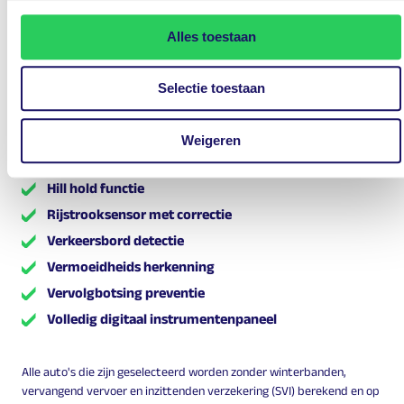
Bluetooth
Connected services
Alles toestaan
Cruise control adaptief met stop&go en stuurhulp
Dab
Selectie toestaan
Elektronisch Stabiliteits Programma
Fabrieksgarantie
Weigeren
Geluidsisolerend glas
Hill hold functie
Rijstrooksensor met correctie
Verkeersbord detectie
Vermoeidheids herkenning
Vervolgbotsing preventie
Volledig digitaal instrumentenpaneel
Alle auto's die zijn geselecteerd worden zonder winterbanden,
vervangend vervoer en inzittenden verzekering (SVI) berekend en op