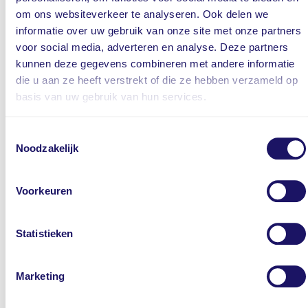
Regensensor
om ons websiteverkeer te analyseren. Ook delen we
informatie over uw gebruik van onze site met onze partners
Stuur verstelbaar
voor social media, adverteren en analyse. Deze partners
Voorstoelen verwarmd
kunnen deze gegevens combineren met andere informatie
18-inch lichtmetalen velgen met 215/55 R18-banden
die u aan ze heeft verstrekt of die ze hebben verzameld op
Achteruitrijcamera
basis van uw gebruik van hun services.
Airbag bestuurder
Airbag passagier
Toestemmingsselectie
Noodzakelijk
Airbag(s) hoofd voor
Airbag(s) side voor
Voorkeuren
Alarm klasse 1(startblokkering)
Anti Blokkeer Systeem
Apple Carplay/Android Auto
Statistieken
Autonomous Emergency Braking
Bandenspanningscontrolesysteem
Marketing
Blind-spot Collission Assist