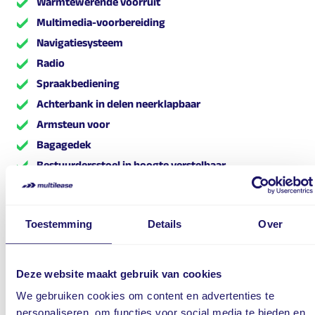
Warmtewerende voorruit
Multimedia-voorbereiding
Navigatiesysteem
Radio
Spraakbediening
Achterbank in delen neerklapbaar
Armsteun voor
Bagagedek
Bestuurdersstoel in hoogte verstelbaar
Binnenspiegel automatisch dimmend
Elektrische ramen achter
Toestemming
Details
Over
Elektrische ramen voor
Hoofdsteunen voor en achter
Keyless start
Deze website maakt gebruik van cookies
Lederen versnellingspook
We gebruiken cookies om content en advertenties te
Passagiersstoel in hoogte verstelbaar
personaliseren, om functies voor social media te bieden en