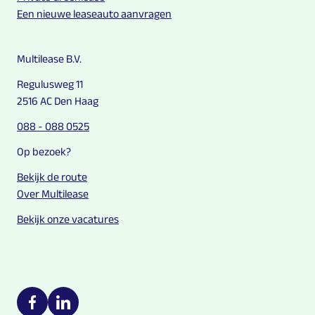
Een nieuwe leaseauto aanvragen
Multilease B.V.
Regulusweg 11
2516 AC Den Haag
088 - 088 0525
Op bezoek?
Bekijk de route
Over Multilease
Bekijk onze vacatures
Multilease on social media
https://nl-nl.facebook.com/Multilease/
https://www.linkedin.com/company/multilease