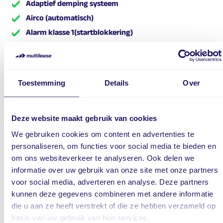
Adaptief demping systeem
Airco (automatisch)
Alarm klasse 1(startblokkering)
Anti Blokkeer Systeem
Anti doorSlip Regeling
Automatische snelheids begrenzing
Toestemming
Details
Over
Autonomous Emergency Braking
Bagage-scheidingsnet
Deze website maakt gebruik van cookies
Bagagedek
Bandenspanningscontrolesysteem
We gebruiken cookies om content en advertenties te
personaliseren, om functies voor social media te bieden en
Bestuurdersairbag
om ons websiteverkeer te analyseren. Ook delen we
Buitenspiegels elektrisch verstel- en verwarmbaar
informatie over uw gebruik van onze site met onze partners
Centrale airbag voor
voor social media, adverteren en analyse. Deze partners
Centrale deurvergrendeling met afstandsbediening
kunnen deze gegevens combineren met andere informatie
Cruise control adaptief met Stop&Go en stuurhulp
die u aan ze heeft verstrekt of die ze hebben verzameld op
basis van uw gebruik van hun services.
Dimlichten automatisch