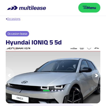
Menu
Occasions
Occasion lease
Hyundai IONIQ 5 5d
N Line Business
Vorige
Vol