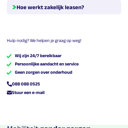
Hoe werkt zakelijk leasen?
Hieronder geven we meer informatie over hoe leasen
werkt.
Welke leasevormen zijn er?
Hulp nodig? We helpen je graag op weg!
Er zijn verschillende leasevormen. Dit zijn
,
en
Wij zijn 24/7 bereikbaar
.
Persoonlijke aandacht en service
Geen zorgen over onderhoud
Wat zijn de kosten?
De kosten voor leasen zijn een maandelijks bedrag dat
088 088 0525
de leasenemer betaalt aan Multilease. Dit kunnen de
Stuur een e-mail
totale kosten zijn inclusief onderhoud etc., maar
afhankelijk van de leasevorm die je kiest kunnen hier
nog variabele (onderhouds-) kosten bijkomen.
Bijtelling