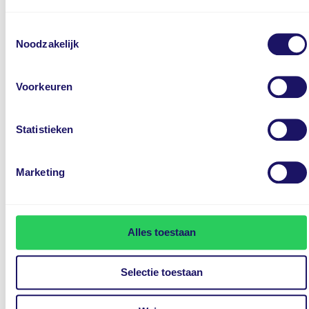
Dodehoekdetectie met correctie
Toestemmingsselectie
Elektrisch bedienbare achterklep
Noodzakelijk
Elektrische ramen voor en achter
Elektronisch Stabiliteits Programma
Voorkeuren
Extra getint glas
Full-LED koplampen
Statistieken
Geluidsisolerend glas
Grootlichtassistent
Marketing
Hill hold functie
Hoofd airbag(s) achter
Hoofd airbag(s) voor
Alles toestaan
Keyless entry
Keyless start
Selectie toestaan
Kruisend verkeer detectie
LED achterlichten