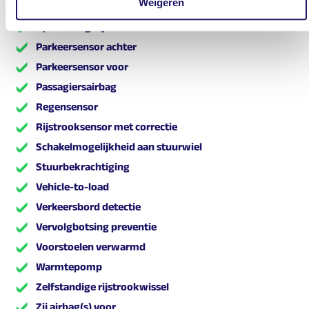
Weigeren
LED dagrijverlichting
Oplaadmogelijkheid
Parkeersensor achter
Parkeersensor voor
Passagiersairbag
Regensensor
Rijstrooksensor met correctie
Schakelmogelijkheid aan stuurwiel
Stuurbekrachtiging
Vehicle-to-load
Verkeersbord detectie
Vervolgbotsing preventie
Voorstoelen verwarmd
Warmtepomp
Zelfstandige rijstrookwissel
Zij airbag(s) voor