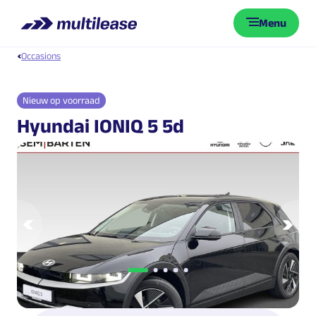
Menu
Occasions
Nieuw op voorraad
Hyundai IONIQ 5 5d
Long Range Pure Edition 84 kWh
Vorige
Vol