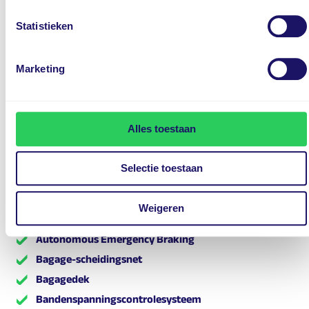
Volledig digitaal instrumentenpaneel
Statistieken
Achterbank in delen neerklapbaar
Achterbank verwarmd
Marketing
Achterruitverwarming
Achteruitrijcamera
Adaptief demping systeem
Alles toestaan
Airco (automatisch)
Alarm klasse 1(startblokkering)
Selectie toestaan
Anti Blokkeer Systeem
Anti doorSlip Regeling
Weigeren
Automatische snelheids begrenzing
Autonomous Emergency Braking
Bagage-scheidingsnet
Bagagedek
Bandenspanningscontrolesysteem