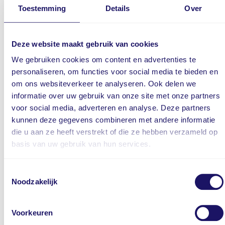
Connected services
Toestemming
Details
Over
Cruise control adaptief met stop&go en stuurhulp
Dab
Deze website maakt gebruik van cookies
Draadloze telefoonlader
We gebruiken cookies om content en advertenties te
Elektronisch Stabiliteits Programma
personaliseren, om functies voor social media te bieden en
Fabrieksgarantie
om ons websiteverkeer te analyseren. Ook delen we
Geluidsisolerend glas
informatie over uw gebruik van onze site met onze partners
Hill hold functie
voor social media, adverteren en analyse. Deze partners
kunnen deze gegevens combineren met andere informatie
Kruisend verkeer detectie
die u aan ze heeft verstrekt of die ze hebben verzameld op
Lendesteun bestuurdersstoel elektrisch verstelbaar
basis van uw gebruik van hun services.
Lendesteun passagiersstoel elektrisch verstelbaar
Oplaadmogelijkheid
Toestemmingsselectie
Rijstrooksensor met correctie
Noodzakelijk
Vehicle-to-load
Verkeersbord detectie
Voorkeuren
Vervolgbotsing preventie