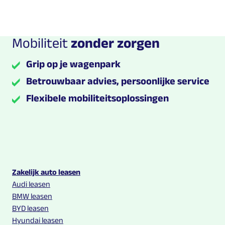
Mobiliteit
zonder zorgen
Grip op je wagenpark
Betrouwbaar advies, persoonlijke service
Flexibele mobiliteitsoplossingen
Multilease links en contact informatie
Zakelijk auto leasen
Audi leasen
BMW leasen
BYD leasen
Hyundai leasen