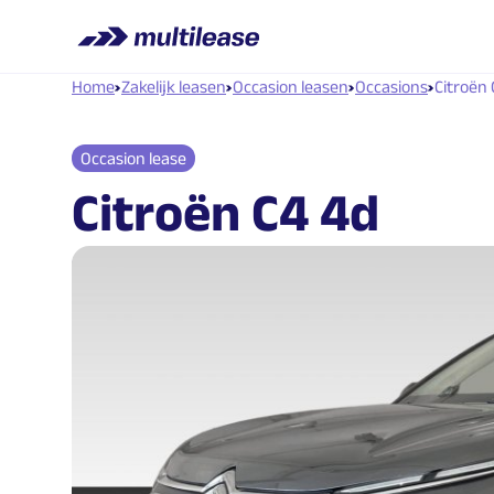
Home
Zakelijk leasen
Occasion leasen
Occasions
Citroën 
Occasion lease
Citroën C4 4d
1.2 130pk You