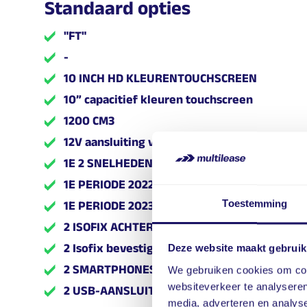
Standaard opties
"FT"
-
10 INCH HD KLEURENTOUCHSCREEN
10” capacitief kleuren touchscreen
1200 CM3
12V aansluiting voor
1E 2 SNELHEDEN 140 W AERO KORTE BUIS
1E PERIODE 2022/VÓÓR 1E PERIODE 2024
Toestemming
1E PERIODE 2023/VOOR 1E PERIODE 2025
2 ISOFIX ACHTER + 2 TOP TETHER ACHTER
2 Isofix bevestigingspunten op achterbank
Deze website maakt gebruik
2 SMARTPHONES
We gebruiken cookies om cont
websiteverkeer te analyseren
2 USB-AANSLUITINGEN TYPE A VOOR LADER
media, adverteren en analys