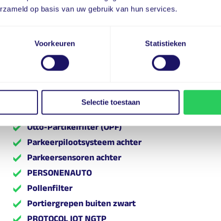
NEDERLAND
erzameld op basis van uw gebruik van hun services.
NORMAAL ONDERHOUD
NORMALE CORROSIEBESCHERMING
Voorkeuren
Statistieken
NORMALE OMSTANDIGH
ONDERBREKER MOTORKAP INGEBOUWDE
STEKKER
One-touch elektrisch bedienbare ramen op
tweede zitrij
Selectie toestaan
Opbergvak (afsluitbaar) in centrale console
Otto-Partikelfilter (OPF)
Parkeerpilootsysteem achter
Parkeersensoren achter
PERSONENAUTO
Pollenfilter
Portiergrepen buiten zwart
PROTOCOL IOT NGTP