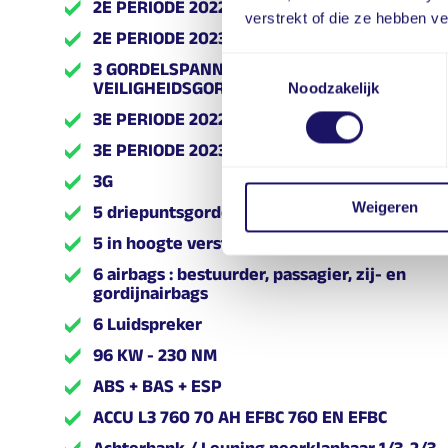
2E PERIODE 2022/VÓÓR 2E PERIODE 2024
verstrekt of die ze hebben v
2E PERIODE 2023/VÓÓR 2E PERIODE 2025
Toestemmingsselectie
3 GORDELSPANNERS EN VERKLIKKERLAMPJE
VEILIGHEIDSGORDEL
Noodzakelijk
3E PERIODE 2022/VÓÓR 3E PERIODE 2024
3E PERIODE 2023/VÓÓR 3E PERIODE 2025
3G
Weigeren
5 driepuntsgordels
5 in hoogte verstelbare hoofdsteunen
6 airbags : bestuurder, passagier, zij- en
gordijnairbags
6 Luidspreker
96 KW - 230 NM
ABS + BAS + ESP
ACCU L3 760 70 AH EFBC 760 EN EFBC
Achterbank / Leuning neerklapbaar 1/3-2/3