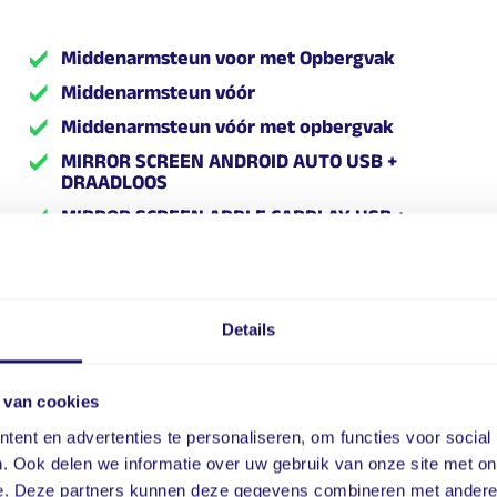
Middenarmsteun voor met Opbergvak
Middenarmsteun vóór
Middenarmsteun vóór met opbergvak
MIRROR SCREEN ANDROID AUTO USB +
DRAADLOOS
MIRROR SCREEN APPLE CARPLAY USB +
DRAADLOOS
Mistlamp LED met Bochtverlichting
Modelinvoering
Details
MODUS PERMANENTE WEERGAVE
INGESTELDE SNELHEID
Motor 1,2 L - 96 kW 12V e-THP / PureTech
 van cookies
MOTOR TYPE EB
ent en advertenties te personaliseren, om functies voor social
N.V.T.
. Ook delen we informatie over uw gebruik van onze site met on
e. Deze partners kunnen deze gegevens combineren met andere i