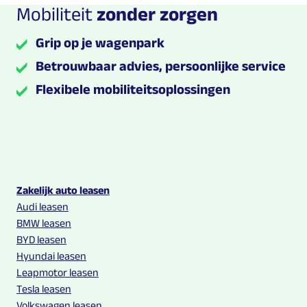
Mobiliteit
zonder zorgen
Grip op je wagenpark
Betrouwbaar advies, persoonlijke service
Flexibele mobiliteitsoplossingen
Multilease links en contact informatie
Zakelijk auto leasen
Audi leasen
BMW leasen
BYD leasen
Hyundai leasen
Leapmotor leasen
Tesla leasen
Volkswagen leasen