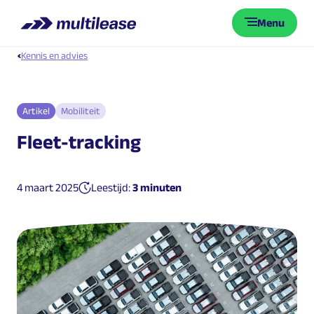
Menu
Kennis en advies
Artikel
Mobiliteit
Fleet-tracking
Gepubliceerd op:
4 maart 2025
Leestijd:
3 minuten