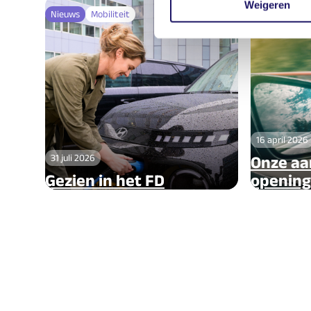
Weigeren
Nieuws
Mobiliteit
Artikel
Mobi
16 april 2026
31 juli 2026
Onze aa
Gezien in het FD
opening