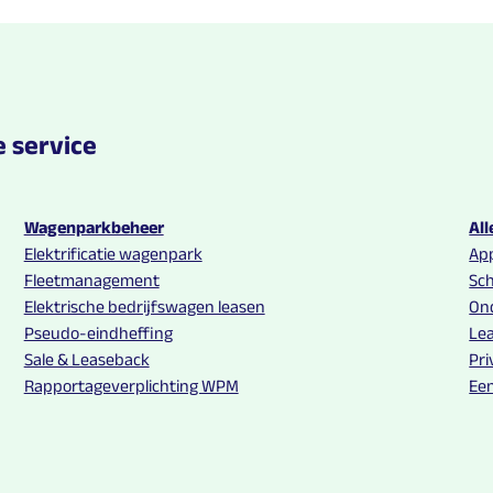
 service
Wagenparkbeheer
All
Elektrificatie wagenpark
App
Fleetmanagement
Sc
Elektrische bedrijfswagen leasen
On
Pseudo-eindheffing
Lea
Sale & Leaseback
Pri
Rapportageverplichting WPM
Ee