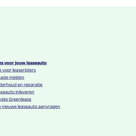
es voor jouw leaseauto
 voor leaserijders
hade melden
derhoud en reparatie
seauto inleveren
vate Greenlease
n nieuwe leaseauto aanvragen