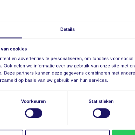
ingsaftrek (KIA) en Milieu-investeringsaftrek (MIA);
Details
 en Fiscus. Hierin vind je alle wetenswaardigheden over
 van cookies
ets van de zaak. De editie van 2026 kan je ook
ent en advertenties te personaliseren, om functies voor social
. Ook delen we informatie over uw gebruik van onze site met on
e. Deze partners kunnen deze gegevens combineren met andere i
erzameld op basis van uw gebruik van hun services.
Voorkeuren
Statistieken