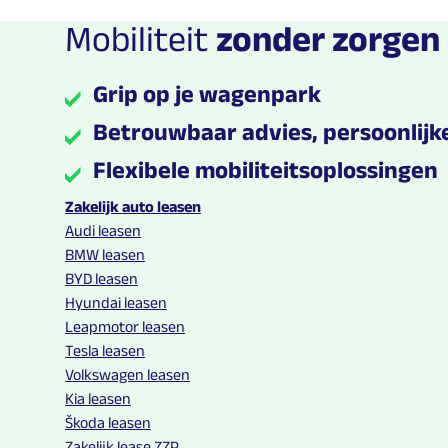
Mobiliteit
zonder zorgen
Grip op je wagenpark
Betrouwbaar advies, persoonlijke
Flexibele mobiliteitsoplossingen
Multilease links en contact informatie
Zakelijk auto leasen
Audi leasen
BMW leasen
BYD leasen
Hyundai leasen
Leapmotor leasen
Tesla leasen
Volkswagen leasen
Kia leasen
Škoda leasen
Zakelijk lease ZZP