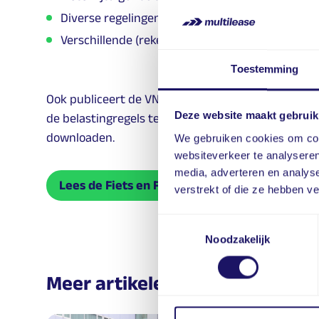
Diverse regelingen als Kleinschaligheidsinvester
Verschillende (reken)voorbeelden.
Toestemming
Ook publiceert de VNA sinds 2024 jaarlijks de Fiets
Deze website maakt gebruik
de belastingregels terug die gefocust zijn op de fi
downloaden.
We gebruiken cookies om cont
websiteverkeer te analyseren
media, adverteren en analys
Lees de Fiets en Fiscus van 2026
verstrekt of die ze hebben v
Toestemmingsselectie
Noodzakelijk
Meer artikelen