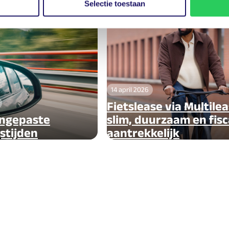
Selectie toestaan
liteit
Artikel
Mobiliteit
14 april 2026
Fietslease via Multilea
ngepaste
slim, duurzaam en fisc
stijden
aantrekkelijk