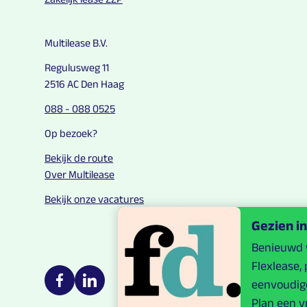
Multilease B.V.
Regulusweg 11
2516 AC Den Haag
088 - 088 0525
Op bezoek?
Bekijk de route
Over Multilease
Bekijk onze vacatures
Gezien in
Benieuwd w
Flexlease,
Multilease on social media
eenvoudige
https://nl-nl.facebook.com/Multilease/
https://www.linkedin.com/company/multilease
Plan een v