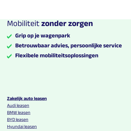
Mobiliteit
zonder zorgen
Grip op je wagenpark
Betrouwbaar advies, persoonlijke service
Flexibele mobiliteitsoplossingen
Multilease links en contact informatie
Zakelijk auto leasen
Audi leasen
BMW leasen
BYD leasen
Hyundai leasen