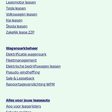
Leapmotor leasen
Tesla leasen
Volkswagen leasen
Kia leasen
Škoda leasen
Zakelijk lease ZZP
Wagenparkbeheer
Elektrificatie wagenpark
Fleetmanagement
Elektrische bedrijfswagen leasen
Pseudo-eindheffing
Sale & Leaseback
Rapportageverplichting WPM
Alles voor jouw leaseauto
App voor leaserijders