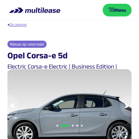
Menu
Occasions
Nieuw op voorraad
Opel Corsa-e 5d
Electric Corsa-e Electric | Business Edition |
51kWh 156pk | Warmtepomp | Keyless | Clima |
Vorige
Vol