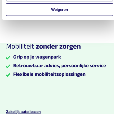
088 088 0525
Weigeren
Stuur een e-mail
Mobiliteit
zonder zorgen
Grip op je wagenpark
Betrouwbaar advies, persoonlijke service
Flexibele mobiliteitsoplossingen
Multilease links en contact informatie
Zakelijk auto leasen