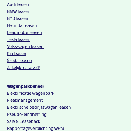
Audi leasen
BMW leasen
BYD leasen
Hyundai leasen
Leapmotor leasen
Tesla leasen
Volkswagen leasen
Kia leasen
Škoda leasen
Zakelijk lease ZZP
Wagenparkbeheer
Elektrificatie wagenpark
Fleetmanagement
Elektrische bedrijfswagen leasen
Pseudo-eindheffing
Sale & Leaseback
Rapportageverplichting WPM