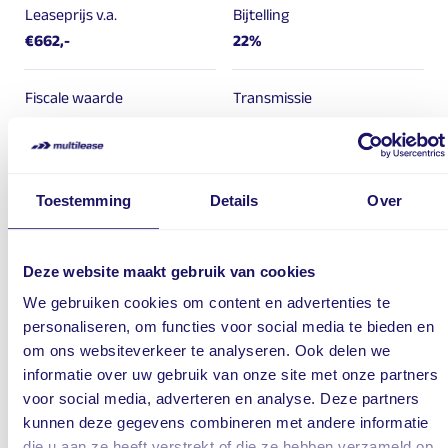
Leaseprijs v.a.
Bijtelling
€662,-
22%
Fiscale waarde
Transmissie
€41.040,-
Automaat
Brandstof
Carrosserievorm
Toestemming
Details
Over
Hybride
SUV
Deuren
Deze website maakt gebruik van cookies
5
We gebruiken cookies om content en advertenties te
personaliseren, om functies voor social media te bieden en
om ons websiteverkeer te analyseren. Ook delen we
Standaard opties
informatie over uw gebruik van onze site met onze partners
voor social media, adverteren en analyse. Deze partners
kunnen deze gegevens combineren met andere informatie
Alle auto's die zijn geselecteerd worden zonder winterbanden,
die u aan ze heeft verstrekt of die ze hebben verzameld op