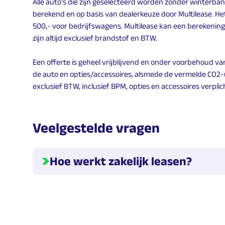
Alle auto's die zijn geselecteerd worden zonder winterba
berekend en op basis van dealerkeuze door Multilease. He
500,- voor bedrijfswagens. Multilease kan een berekenin
zijn altijd exclusief brandstof en BTW.
Een offerte is geheel vrijblijvend en onder voorbehoud v
de auto en opties/accessoires, alsmede de vermelde CO2-u
exclusief BTW, inclusief BPM, opties en accessoires verpli
Veelgestelde vragen
Hoe werkt zakelijk leasen?
Hieronder geven we meer informatie over hoe l
Welke leasevormen zijn er?
Er zijn verschillende leasevormen. Dit zijn