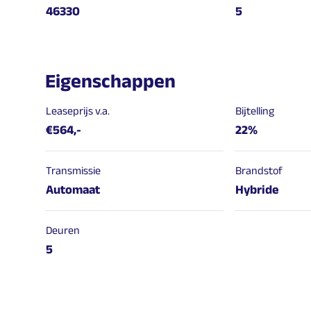
46330
5
Eigenschappen
Leaseprijs v.a.
Bijtelling
€564,-
22%
Transmissie
Brandstof
Automaat
Hybride
Deuren
5