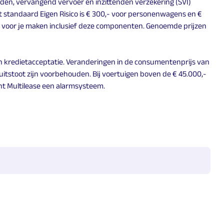
nden, vervangend vervoer en inzittenden verzekering (SVI)
t standaard Eigen Risico is € 300,- voor personenwagens en €
g voor je maken inclusief deze componenten. Genoemde prijzen
an kredietacceptatie. Veranderingen in de consumentenprijs van
itstoot zijn voorbehouden. Bij voertuigen boven de € 45.000,-
cht Multilease een alarmsysteem.
easen werkt.
,
en