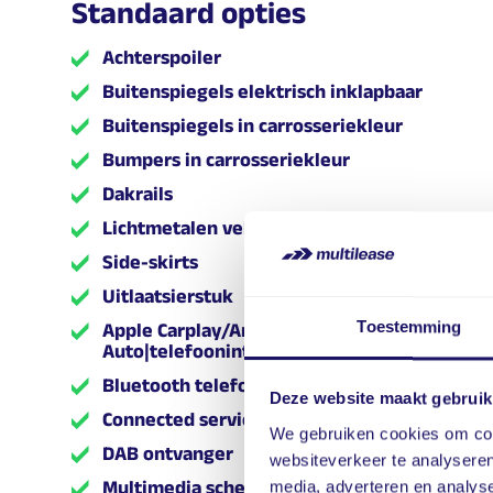
Standaard opties
Achterspoiler
Buitenspiegels elektrisch inklapbaar
Buitenspiegels in carrosseriekleur
Bumpers in carrosseriekleur
Dakrails
Lichtmetalen velgen 18"
Side-skirts
Uitlaatsierstuk
Toestemming
Apple Carplay/Android
Auto|telefoonintegratie premium
Bluetooth telefoonvoorbereiding
Deze website maakt gebruik
Connected services
We gebruiken cookies om cont
DAB ontvanger
websiteverkeer te analyseren
Multimedia scherm standaard
media, adverteren en analys