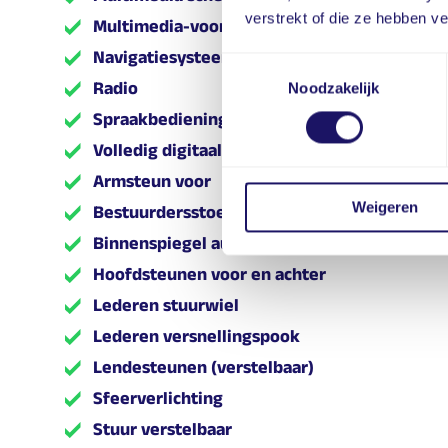
verstrekt of die ze hebben v
Multimedia-voorbereiding
Navigatiesysteem
Toestemmingsselectie
Radio
Noodzakelijk
Spraakbediening
Volledig digitaal instrumentenpaneel
Armsteun voor
Weigeren
Bestuurdersstoel in hoogte verstelbaar
Binnenspiegel automatisch dimmend
Hoofdsteunen voor en achter
Lederen stuurwiel
Lederen versnellingspook
Lendesteunen (verstelbaar)
Sfeerverlichting
Stuur verstelbaar