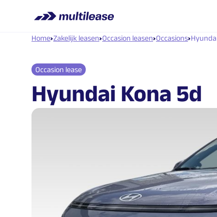
Home
Zakelijk leasen
Occasion leasen
Occasions
Hyundai 
Occasion lease
Hyundai Kona 5d
1.6 GDI HEV Comfort Smart