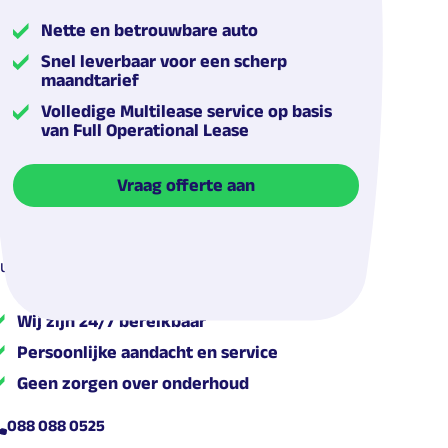
Nette en betrouwbare auto
Snel leverbaar voor een scherp
maandtarief
Volledige Multilease service op basis
van Full Operational Lease
ende
Vraag offerte aan
ulp nodig? We helpen je graag op weg!
Wij zijn 24/7 bereikbaar
Persoonlijke aandacht en service
Geen zorgen over onderhoud
088 088 0525