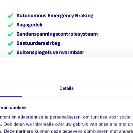
Autonomous Emergency Braking
Bagagedek
Bandenspanningscontrolesysteem
Bestuurdersairbag
Buitenspiegels verwarmbaar
Centrale airbag voor
Cruise control adaptief met Stop&Go en
stuurhulp
Dimlichten automatisch
Details
Dodehoekdetectie met correctie
Elektrisch bedienbare achterklep
 van cookies
Elektrische ramen achter
ent en advertenties te personaliseren, om functies voor social
Elektrische ramen voor
. Ook delen we informatie over uw gebruik van onze site met on
Elektronisch Stabiliteits Programma
e. Deze partners kunnen deze gegevens combineren met andere i