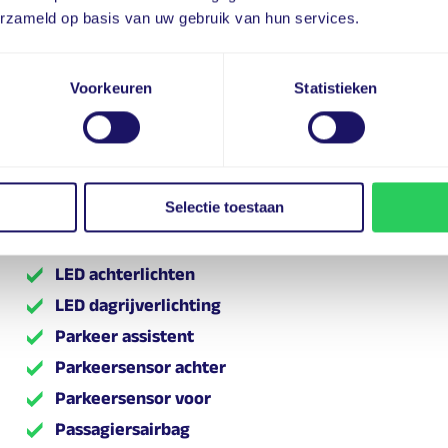
erzameld op basis van uw gebruik van hun services.
Extra getint glas
Full-LED koplampen
Geluidsisolerend glas
Voorkeuren
Statistieken
Grootlichtassistent
Hill hold functie
Hoofd airbag(s) voor
Selectie toestaan
Keyless entry
Keyless start
LED achterlichten
LED dagrijverlichting
Parkeer assistent
Parkeersensor achter
Parkeersensor voor
Passagiersairbag