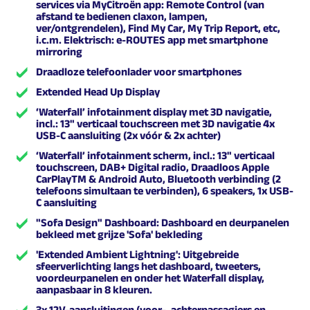
services via MyCitroën app: Remote Control (van
afstand te bedienen claxon, lampen,
ver/ontgrendelen), Find My Car, My Trip Report, etc,
i.c.m. Elektrisch: e-ROUTES app met smartphone
mirroring
Draadloze telefoonlader voor smartphones
Extended Head Up Display
‘Waterfall’ infotainment display met 3D navigatie,
incl.: 13" verticaal touchscreen met 3D navigatie 4x
USB-C aansluiting (2x vóór & 2x achter)
‘Waterfall’ infotainment scherm, incl.: 13" verticaal
touchscreen, DAB+ Digital radio, Draadloos Apple
CarPlayTM & Android Auto, Bluetooth verbinding (2
telefoons simultaan te verbinden), 6 speakers, 1x USB-
C aansluiting
"Sofa Design" Dashboard: Dashboard en deurpanelen
bekleed met grijze 'Sofa' bekleding
'Extended Ambient Lightning': Uitgebreide
sfeerverlichting langs het dashboard, tweeters,
voordeurpanelen en onder het Waterfall display,
aanpasbaar in 8 kleuren.
3x 12V-aansluitingen (voor-, achterpassagiers en