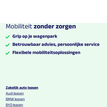
Mobiliteit
zonder zorgen
Grip op je wagenpark
Betrouwbaar advies, persoonlijke service
Flexibele mobiliteitsoplossingen
Multilease links en contact informatie
Zakelijk auto leasen
Audi leasen
BMW leasen
BYD leasen