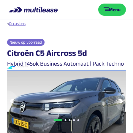
Menu
Occasions
Nieuw op voorraad
Citroën C5 Aircross 5d
Hybrid 145pk Business Automaat | Pack Techno
| 360° Camera | Head-Up Display |
Vorige
Vol