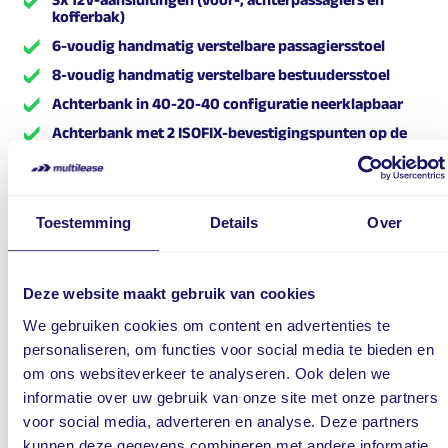
kofferbak)
6-voudig handmatig verstelbare passagiersstoel
8-voudig handmatig verstelbare bestuudersstoel
Achterbank in 40-20-40 configuratie neerklapbaar
Achterbank met 2 ISOFIX-bevestigingspunten op de
zijstoelen
Achterbank met verstelbare rugleuningen (tussen 21°
en 33°) en middenarmsteun
Toestemming
Details
Over
Automatische dimmende binnenspiegel
Blauwe kunstlederen/stoffen bekleding
Centrale armsteun vóór met gesloten en gekoelde
Deze website maakt gebruik van cookies
opbergruimte
We gebruiken cookies om content en advertenties te
Citroën Advanced Comfort stoelen met extra dikke
schuimvulling (15 mm) voor optimaal reiscomfort
personaliseren, om functies voor social media te bieden en
om ons websiteverkeer te analyseren. Ook delen we
Drive Mode Selector
informatie over uw gebruik van onze site met onze partners
Elektrische bedienbare ramen vóór & achter met one-
touch
voor social media, adverteren en analyse. Deze partners
kunnen deze gegevens combineren met andere informatie