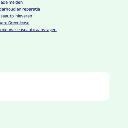
hade melden
derhoud en reparatie
seauto inleveren
vate Greenlease
n nieuwe leaseauto aanvragen