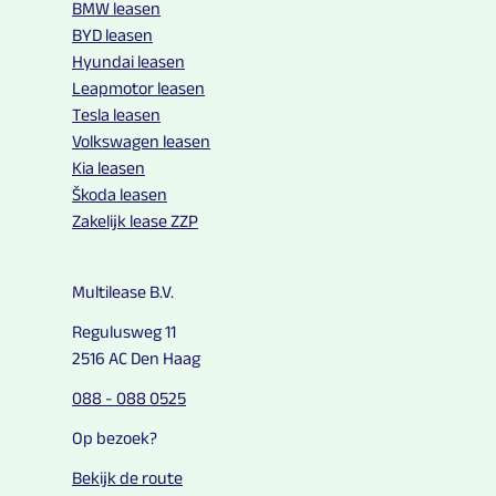
BMW leasen
BYD leasen
Hyundai leasen
Leapmotor leasen
Tesla leasen
Volkswagen leasen
Kia leasen
Škoda leasen
Zakelijk lease ZZP
Multilease B.V.
Regulusweg 11
2516 AC Den Haag
088 - 088 0525
Op bezoek?
Bekijk de route