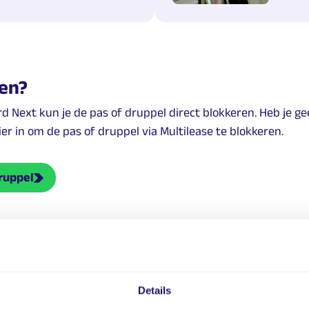
ren?
d Next kun je de pas of druppel direct blokkeren. Heb je g
ier in om de pas of druppel via Multilease te blokkeren.
druppel
 veel gestelde vragen
t tussen? Op de website van MultiTankcard staat nog meer 
Details