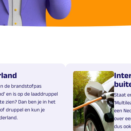
rland
Inte
buit
an de brandstofpas
d' en is op de laaddruppel
Staat e
te zien? Dan ben je in het
'Multil
of druppel en kun je
een Ned
derland.
over ee
dus ook