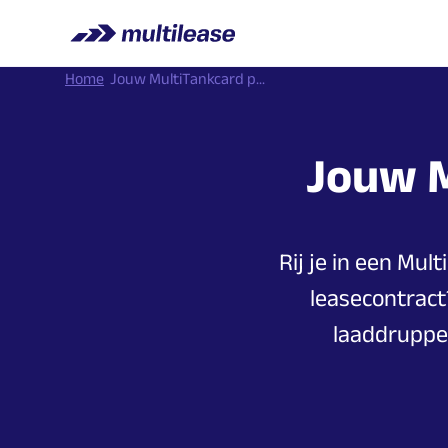
Home
Jouw MultiTankcard p...
Jouw
Rij je in een Mul
leasecontract
laaddruppel