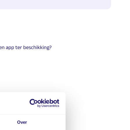
een app ter beschikking?
informatie. Of stel jouw
Over