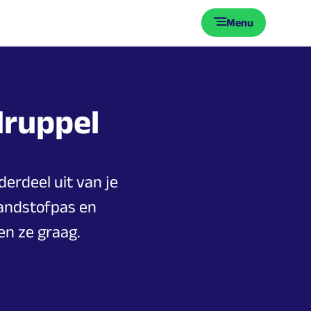
Menu
druppel
derdeel uit van je
randstofpas en
en ze graag.