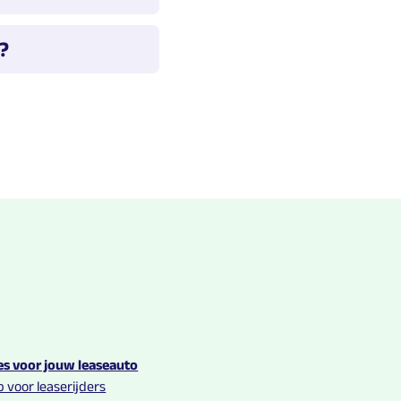
ven op allerlei
?
 app 'Bonnet' biedt
oor moet wel een
aan welke paal
sactie in de app.
clareren via de
es voor jouw leaseauto
 voor leaserijders