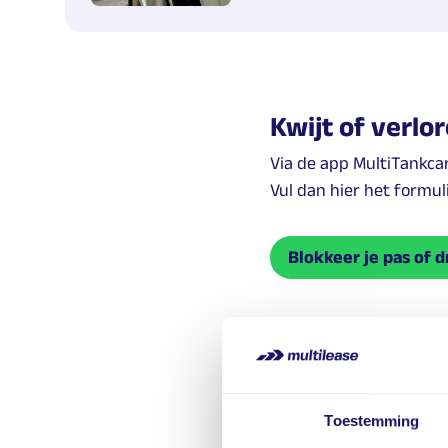
Kwijt of verlo
Via de app MultiTankcar
Vul dan hier het formul
Blokkeer je pas of 
Bekijk hier de
Staat jouw vraag er nie
Toestemming
vraag aan ons.