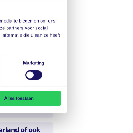
 media te bieden en om ons
ze partners voor social
nformatie die u aan ze heeft
Marketing
en andere laadpaal
 koppelen?
n hebben waardoor
Alles toestaan
en zich voordoen? Dan
app om gebruik te
moet ik doen?
den dan kun je hier
 in de MultiTankcard
keerd. Dit is om
erland of ook
Let op, probeer je in