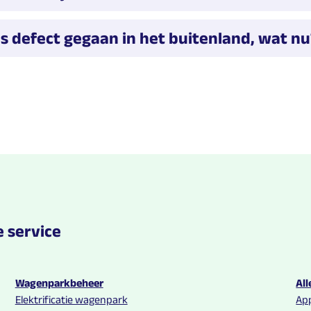
t direct terug.
ltiTankcard staat een uitgebreide FAQ waar zij antwoord ge
is defect gegaan in het buitenland, wat nu
and en kun je niet laden omdat je laadpas het niet doet? De
ze app kun je een laadtransactie contactloos starten. Hierv
Pay aan de app gekoppeld worden. De app geeft vervolgens 
rijd je heen, koppel je jouw auto aan de paal en start de tran
fspraken met jouw werkgever kun je de gemaakte kosten de
Tc Next'.
 service
Wagenparkbeheer
All
Elektrificatie wagenpark
App