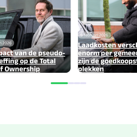
6 februari 2026
ri 2026
Laadkosten versch
pact van de pseudo-
enorm per gemeen
effing op de Total
zijn de goedkoops
of Ownership
plekken