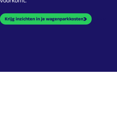
voorkomt.
Krijg inzichten in je wagenparkkosten
Neem con