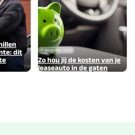
illen
11 december 2025
te: dit
te
Zo hou jij de kosten van je
leaseauto in de gaten