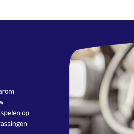
aarom
uw
nspelen op
rassingen