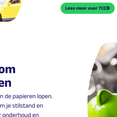
Lees meer over TCO
kom
en
n de papieren lopen.
 je stilstand en
er onderhoud en