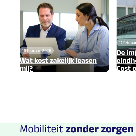
17 februa
16 februari 2026
De im
Wat kost zakelijk leasen
eindh
mij?
Cost 
Mobiliteit
zonder zorgen