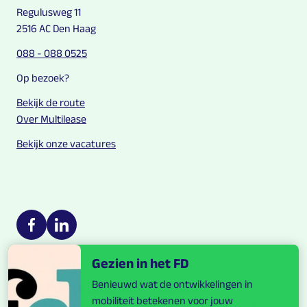
Regulusweg 11
2516 AC Den Haag
088 - 088 0525
Op bezoek?
Bekijk de route
Over Multilease
Bekijk onze vacatures
Multilease on social media
https://nl-nl.facebook.com/Multilease/
https://www.linkedin.com/company/multilease
Gezien in het FD
Benieuwd wat de ontwikkelingen in
Blijf up to date over mobiliteit.
mobiliteit betekenen voor jouw
Ontvang onze maandelijkse nieuwsbrief.