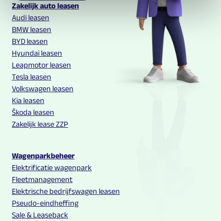
Multilease links en contact informatie
Zakelijk auto leasen
Audi leasen
BMW leasen
BYD leasen
Hyundai leasen
Leapmotor leasen
Tesla leasen
Volkswagen leasen
Kia leasen
Škoda leasen
Zakelijk lease ZZP
Wagenparkbeheer
Elektrificatie wagenpark
Fleetmanagement
Elektrische bedrijfswagen leasen
Pseudo-eindheffing
Sale & Leaseback