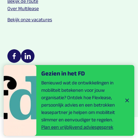
Bekijk de route
Over Multilease
Bekijk onze vacatures
Multilease on social media
https://nl-nl.facebook.com/Multilease/
https://www.linkedin.com/company/multilease
Gezien in het FD
Benieuwd wat de ontwikkelingen in
Blijf up to date over mobiliteit.
mobiliteit betekenen voor jouw
Ontvang onze maandelijkse nieuwsbrief.
organisatie? Ontdek hoe Flexlease,
persoonlijk advies en een betrokken
leasepartner je helpen om mobiliteit
slimmer en eenvoudiger te regelen.
Disclaimer
Cookies
Plan een vrijblijvend adviesgesprek
Privacy