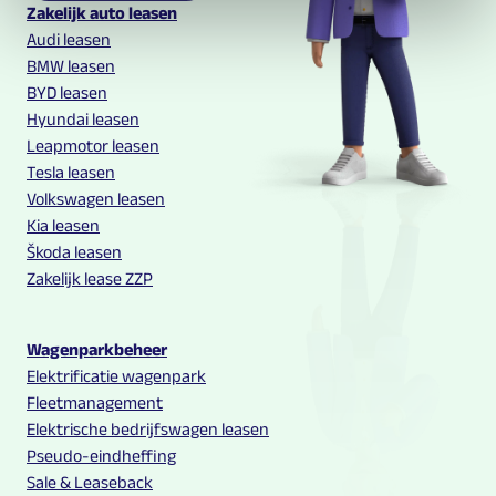
Multilease links en contact informatie
Zakelijk auto leasen
Audi leasen
BMW leasen
BYD leasen
Hyundai leasen
Leapmotor leasen
Tesla leasen
Volkswagen leasen
Kia leasen
Škoda leasen
Zakelijk lease ZZP
Wagenparkbeheer
Elektrificatie wagenpark
Fleetmanagement
Elektrische bedrijfswagen leasen
Pseudo-eindheffing
Sale & Leaseback