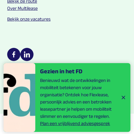
Bekijk de route
Over Multilease
Bekijk onze vacatures
Multilease on social media
https://nl-nl.facebook.com/Multilease/
https://www.linkedin.com/company/multilease
Gezien in het FD
Benieuwd wat de ontwikkelingen in
Blijf up to date over mobiliteit.
mobiliteit betekenen voor jouw
Ontvang onze maandelijkse nieuwsbrief.
organisatie? Ontdek hoe Flexlease,
persoonlijk advies en een betrokken
leasepartner je helpen om mobiliteit
slimmer en eenvoudiger te regelen.
Disclaimer
Cookies
Plan een vrijblijvend adviesgesprek
Privacy