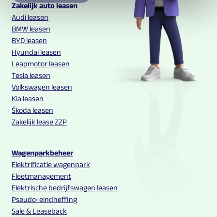
Multilease links en contact informatie
Zakelijk auto leasen
Audi leasen
BMW leasen
BYD leasen
Hyundai leasen
Leapmotor leasen
Tesla leasen
Volkswagen leasen
Kia leasen
Škoda leasen
Zakelijk lease ZZP
Wagenparkbeheer
Elektrificatie wagenpark
Fleetmanagement
Elektrische bedrijfswagen leasen
Pseudo-eindheffing
Sale & Leaseback