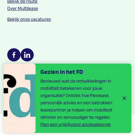
Bekijk de route
Over Multilease
Bekijk onze vacatures
Multilease on social media
https://nl-nl.facebook.com/Multilease/
https://www.linkedin.com/company/multilease
Gezien in het FD
Benieuwd wat de ontwikkelingen in
Blijf up to date over mobiliteit.
mobiliteit betekenen voor jouw
Ontvang onze maandelijkse nieuwsbrief.
organisatie? Ontdek hoe Flexlease,
persoonlijk advies en een betrokken
leasepartner je helpen om mobiliteit
slimmer en eenvoudiger te regelen.
Disclaimer
Cookies
Plan een vrijblijvend adviesgesprek
Privacy