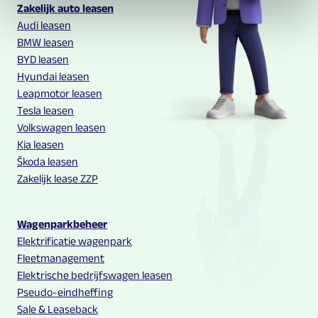
Multilease links en contact informatie
Zakelijk auto leasen
Audi leasen
BMW leasen
BYD leasen
Hyundai leasen
Leapmotor leasen
Tesla leasen
Volkswagen leasen
Kia leasen
Škoda leasen
Zakelijk lease ZZP
Wagenparkbeheer
Elektrificatie wagenpark
Fleetmanagement
Elektrische bedrijfswagen leasen
Pseudo-eindheffing
Sale & Leaseback