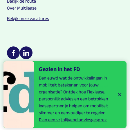
Bekijk de route
Over Multilease
Bekijk onze vacatures
Multilease on social media
https://nl-nl.facebook.com/Multilease/
https://www.linkedin.com/company/multilease
Gezien in het FD
Benieuwd wat de ontwikkelingen in
Blijf up to date over mobiliteit.
mobiliteit betekenen voor jouw
Ontvang onze maandelijkse nieuwsbrief.
organisatie? Ontdek hoe Flexlease,
persoonlijk advies en een betrokken
leasepartner je helpen om mobiliteit
slimmer en eenvoudiger te regelen.
Disclaimer
Cookies
Plan een vrijblijvend adviesgesprek
Privacy