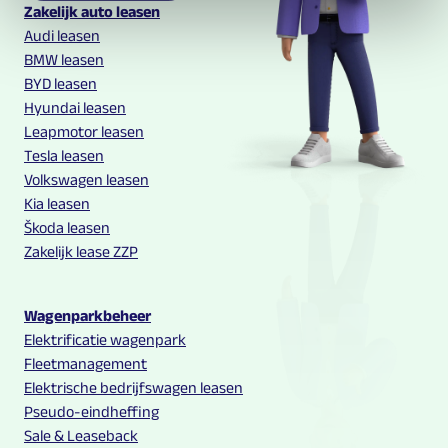
Multilease links en contact informatie
Zakelijk auto leasen
Audi leasen
BMW leasen
BYD leasen
Hyundai leasen
Leapmotor leasen
Tesla leasen
Volkswagen leasen
Kia leasen
Škoda leasen
Zakelijk lease ZZP
Wagenparkbeheer
Elektrificatie wagenpark
Fleetmanagement
Elektrische bedrijfswagen leasen
Pseudo-eindheffing
Sale & Leaseback