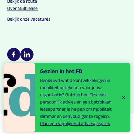
Bekijk de route
Over Multilease
Bekijk onze vacatures
Multilease on social media
https://nl-nl.facebook.com/Multilease/
https://www.linkedin.com/company/multilease
Gezien in het FD
Benieuwd wat de ontwikkelingen in
Blijf up to date over mobiliteit.
mobiliteit betekenen voor jouw
Ontvang onze maandelijkse nieuwsbrief.
organisatie? Ontdek hoe Flexlease,
persoonlijk advies en een betrokken
leasepartner je helpen om mobiliteit
slimmer en eenvoudiger te regelen.
Disclaimer
Cookies
Plan een vrijblijvend adviesgesprek
Privacy