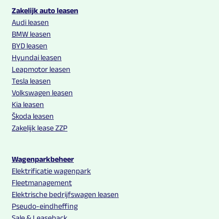
Multilease links en contact informatie
Zakelijk auto leasen
Audi leasen
BMW leasen
BYD leasen
Hyundai leasen
Leapmotor leasen
Tesla leasen
Volkswagen leasen
Kia leasen
Škoda leasen
Zakelijk lease ZZP
Wagenparkbeheer
Elektrificatie wagenpark
Fleetmanagement
Elektrische bedrijfswagen leasen
Pseudo-eindheffing
Sale & Leaseback