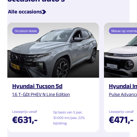
Alle occasions
Occasion lease
Nieuw op voorra
Hyundai Tucson 5d
Hyundai In
1.6 T-GDI PHEV N Line Edition
Pulse Advanc
Leaseprijs vanaf
Leaseprijs vanaf
Op basis van 3 jaar,
€631,-
€471,-
10.000 km/jaar, 22%
bijtelling