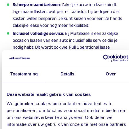
Scherpe maandtarieven
: Zakelijke occasion lease biedt
lage maandlasten, wat perfect aansluit bij bedrijven die
kosten willen besparen. Je kunt kiezen voor een 2e hands
zakelijke lease voor nog meer flexibiliteit.
Inclusief volledige service
: Bij Multilease is een zakelijke
occasion leasen van een auto inclusief alle service die je
nodig hebt. Dit wordt ook wel Full Operational lease
genoemd. Denk hierbij aan services als onderhoud,
verzekering en reparaties, net als bij het leasen van een
nieuwe auto. Dit vermindert de zorgen over onverwachte
Toestemming
Details
Over
kosten en maakt het leasen van een occasion nog
aantrekkelijker.
Mogelijkheid tot leasen van een luxere auto
: ook kun je
Deze website maakt gebruik van cookies
met een occasion vaak een wat luxere auto leasen die
We gebruiken cookies om content en advertenties te
alsnog binnen je budget valt.
personaliseren, om functies voor social media te bieden en
om ons websiteverkeer te analyseren. Ook delen we
informatie over uw gebruik van onze site met onze partners